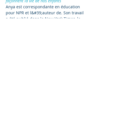
façonnent la vie de nos enfants
Anya est correspondante en éducation 
pour NPR et l&#39;auteur de
. Son travail 
a été publié dans le New York Times, le 
Washington Post, le New York Magazine, 
Slate et O, le Oprah Magazine.
:
Anya 
Kamenetz
L&#39;art du temps d&#39;écran
Parents, étudiants, éducateurs, cliniciens 
et membres de la communauté sont les 
bienvenus ! Entrée libre. La session de 
zoom virtuel et les questions-réponses 
seront enregistrées…
Read More >
Share This Event