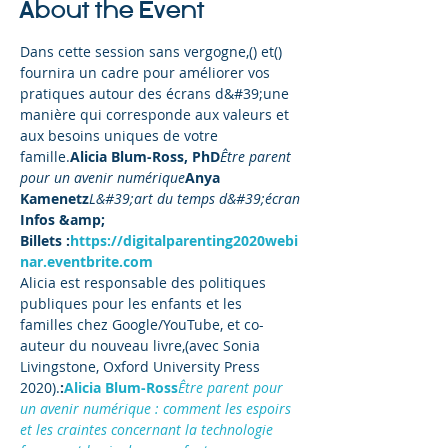
About the Event
Dans cette session sans vergogne,
(
) et
(
) 
fournira un cadre pour améliorer vos 
pratiques autour des écrans d&#39;une 
manière qui corresponde aux valeurs et 
aux besoins uniques de votre 
famille.
Alicia Blum-Ross, PhD
Être parent 
pour un avenir numérique
Anya 
Kamenetz
L&#39;art du temps d&#39;écran
Infos &amp; 
Billets :
https://digitalparenting2020webi
nar.eventbrite.com
Alicia est responsable des politiques 
publiques pour les enfants et les 
familles chez Google/YouTube, et co-
auteur du nouveau livre,
(avec Sonia 
Livingstone, Oxford University Press 
2020).
:
Alicia Blum-Ross
Être parent pour 
un avenir numérique : comment les espoirs 
et les craintes concernant la technologie 