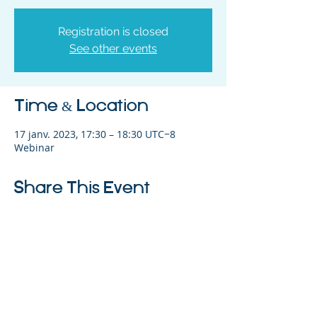
Registration is closed
See other events
Time & Location
17 janv. 2023, 17:30 – 18:30 UTC−8
Webinar
Share This Event
©2023 L&#39;entreprise mère. Tous
droits réservés.
The Parent Venture est une organisation