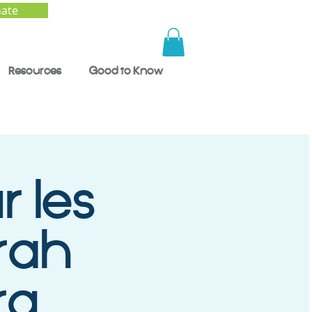
ate
Resources
Good to Know
r les
rah
rg