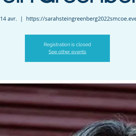
 14 avr.
  |  
https://sarahsteingreenberg2022smcoe.ev
Registration is closed
See other events