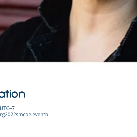
ation
0 UTC−7
erg2022smcoe.eventb