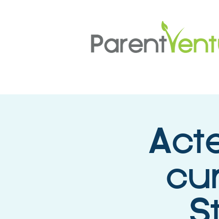
Acte
cu
S