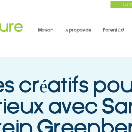
Don
Maison
À propos de
Parent Éd
s créatifs pou
rieux avec Sa
tein Greenbe