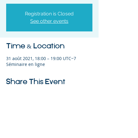
Registration is Closed
See other events
Time & Location
31 août 2021, 18:00 – 19:00 UTC−7
Séminaire en ligne
Share This Event
©2023 L&#39;entreprise mère. Tous
droits réservés.
The Parent Venture est une organisation