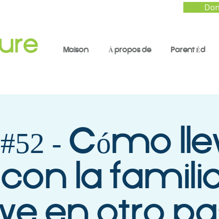
Don
Maison
À propos de
Parent Éd
#52 - Cómo ll
 con la famili
ive en otro pa