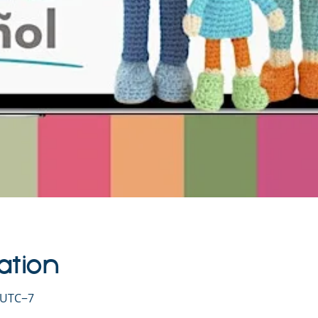
ation
0 UTC−7