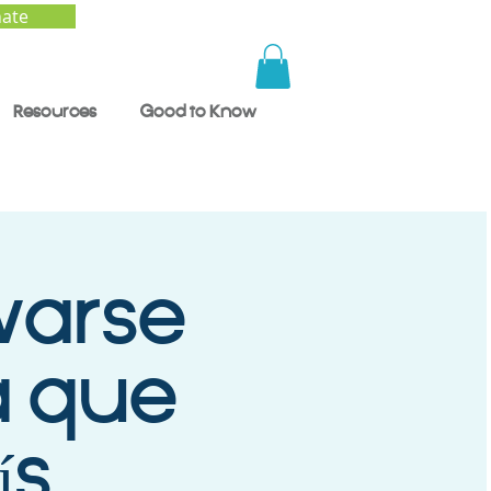
ate
Resources
Good to Know
evarse
a que
ís