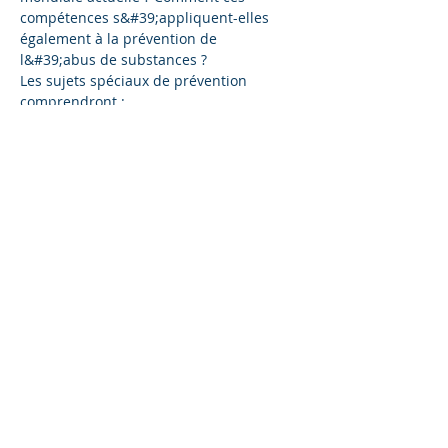
compétences s&#39;appliquent-elles 
également à la prévention de 
l&#39;abus de substances ? 
Les sujets spéciaux de prévention 
comprendront :
- Comment modéliser et encourager les 
facteurs de protection quotidiens contre 
la consommation de substances chez les 
adolescents
- Conseils de résilience que les 
adolescents peuvent appliquer 
maintenant et plus tard
- Faire de la gestion du stress une 
routine
Read More >
Share This Event