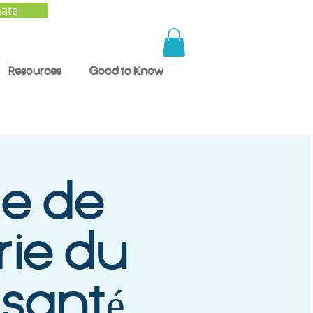
ate
Resources
Good to Know
e de
ie du
 santé