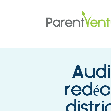
Audi
redéc
distr