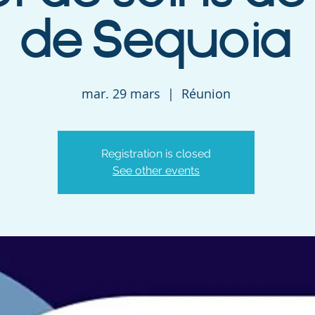
de Sequoia
mar. 29 mars
  |  
Réunion
Registration is closed
See other events