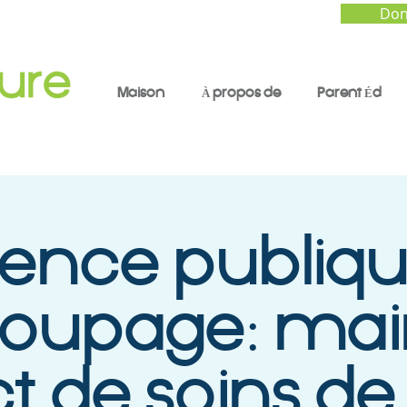
Don
Maison
À propos de
Parent Éd
ence publiqu
oupage: mair
ict de soins de