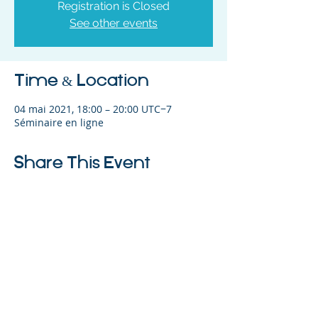
Registration is Closed
See other events
Time & Location
04 mai 2021, 18:00 – 20:00 UTC−7
Séminaire en ligne
Share This Event
©2023 L&#39;entreprise mère. Tous
droits réservés.
The Parent Venture est une organisation
à but non lucratif 501(c)(3) (FEIN :
83-