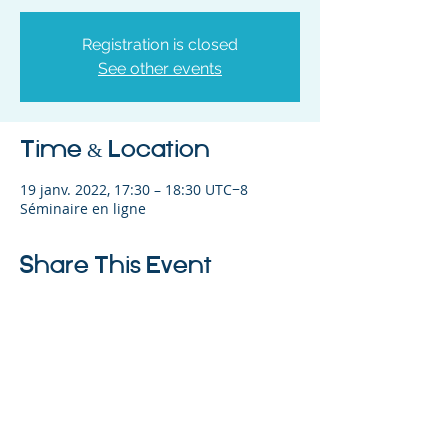
Registration is closed
See other events
Time & Location
19 janv. 2022, 17:30 – 18:30 UTC−8
Séminaire en ligne
Share This Event
©2023 L&#39;entreprise mère. Tous
droits réservés.
The Parent Venture est une organisation