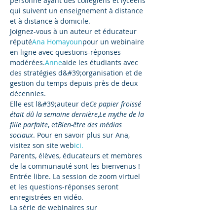
personne ayant des collégiens et lycéens 
qui suivent un enseignement à distance 
et à distance à domicile. 
Joignez-vous à un auteur et éducateur 
réputé
Ana Homayoun
pour un webinaire 
en ligne avec questions-réponses 
modérées.
Anne
aide les étudiants avec 
des stratégies d&#39;organisation et de 
gestion du temps depuis près de deux 
décennies. 
Elle est l&#39;auteur de
Ce papier froissé 
était dû la semaine dernière
,
Le mythe de la 
fille parfaite
, et
Bien-être des médias 
sociaux
. Pour en savoir plus sur Ana, 
visitez son site web
ici.
Parents, élèves, éducateurs et membres 
de la communauté sont les bienvenus ! 
Entrée libre. La session de zoom virtuel 
et les questions-réponses seront 
enregistrées en vidéo. 
La série de webinaires sur 
l&#39;éducation des parents est 