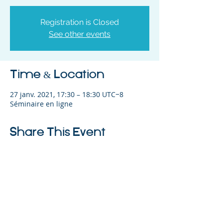
Registration is Closed
See other events
Time & Location
27 janv. 2021, 17:30 – 18:30 UTC−8
Séminaire en ligne
Share This Event
©2023 L&#39;entreprise mère. Tous
droits réservés.
The Parent Venture est une organisation