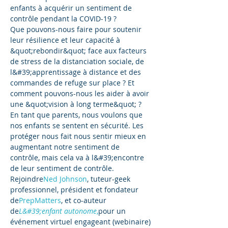
enfants à acquérir un sentiment de 
contrôle pendant la COVID-19 ? 
Que pouvons-nous faire pour soutenir 
leur résilience et leur capacité à 
&quot;rebondir&quot; face aux facteurs 
de stress de la distanciation sociale, de 
l&#39;apprentissage à distance et des 
commandes de refuge sur place ? Et 
comment pouvons-nous les aider à avoir 
une &quot;vision à long terme&quot; ? 
En tant que parents, nous voulons que 
nos enfants se sentent en sécurité. Les 
protéger nous fait nous sentir mieux en 
augmentant notre sentiment de 
contrôle, mais cela va à l&#39;encontre 
de leur sentiment de contrôle.
Rejoindre
Ned Johnson
, tuteur-geek 
professionnel, président et fondateur 
de
PrepMatters
, et co-auteur 
de
L&#39;enfant autonome
,
pour un 
événement virtuel engageant (webinaire) 