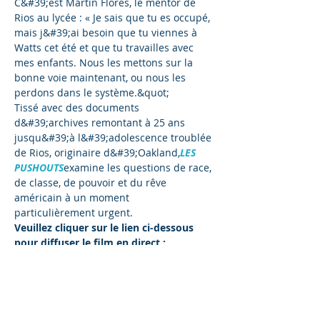
C&#39;est Martín Flores, le mentor de 
Rios au lycée : « Je sais que tu es occupé, 
mais j&#39;ai besoin que tu viennes à 
Watts cet été et que tu travailles avec 
mes enfants. Nous les mettons sur la 
bonne voie maintenant, ou nous les 
perdons dans le système.&quot;
Tissé avec des documents 
d&#39;archives remontant à 25 ans 
jusqu&#39;à l&#39;adolescence troublée 
de Rios, originaire d&#39;Oakland,
LES 
PUSHOUTS
examine les questions de race, 
de classe, de pouvoir et du rêve 
américain à un moment 
particulièrement urgent.
Veuillez cliquer sur le lien ci-dessous 
pour diffuser le film en direct :
https://gooddocs.net/apps/downloads/or
ders/cmargot%2540csmconsulting.net/29
544594
Streaming de films hébergé par
BONS 
DOCUMENTS
.