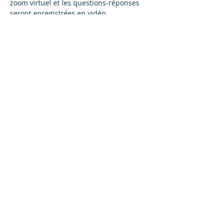
zoom virtuel et les questions-réponses 
seront enregistrées en vidéo.
La série de webinaires sur 
l&#39;éducation des parents est 
parrainée par
District de santé de 
Sequoia
et
District scolaire de Sequoia 
Union
.
Des questions? Contactez Charlene 
Margot, MA, fondatrice et directrice, The 
Parent Education Series, 
à
cmargot@csmconsulting.net
Share This Event
©2023 L&#39;entreprise mère. Tous
droits réservés.