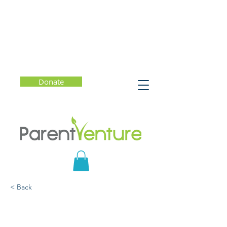
Donate
< Back
¿Es usted migrante?
¡Necesita oír esto!