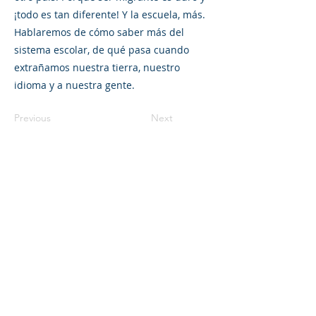
¡todo es tan diferente! Y la escuela, más.
Hablaremos de cómo saber más del
sistema escolar, de qué pasa cuando
extrañamos nuestra tierra, nuestro
idioma y a nuestra gente.
Previous
Next
©2023 L&#39;entreprise mère. Tous
droits réservés.
The Parent Venture est une organisation
à but non lucratif 501(c)(3) (FEIN :
83-
2544602)
.
Translation Disclaimer