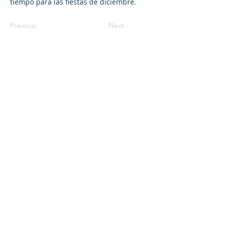
tiempo para las fiestas de diciembre.
Previous
Next
©2023 L&#39;entreprise mère. Tous
droits réservés.
The Parent Venture est une organisation
à but non lucratif 501(c)(3) (FEIN :
83-
2544602)
.
Translation Disclaimer