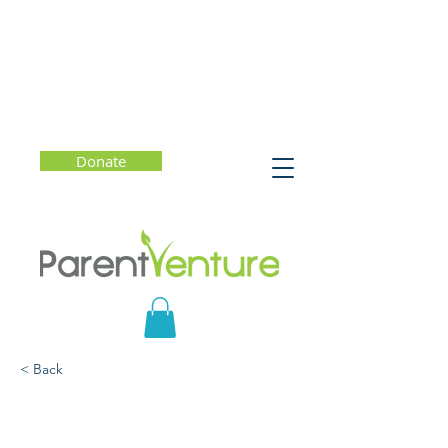
Donate
< Back
Cómo dar una linda
navidad a sus hijos sin