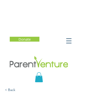
Donate
< Back
Corazones pequeños,
grandes miedos: