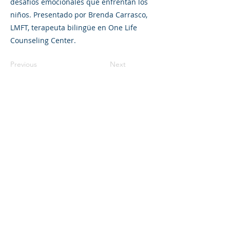
desafíos emocionales que enfrentan los
niños. Presentado por Brenda Carrasco,
LMFT, terapeuta bilingüe en One Life
Counseling Center.
Previous
Next
©2023 L&#39;entreprise mère. Tous
droits réservés.
The Parent Venture est une organisation
à but non lucratif 501(c)(3) (FEIN :
83-
2544602)
.
Translation Disclaimer