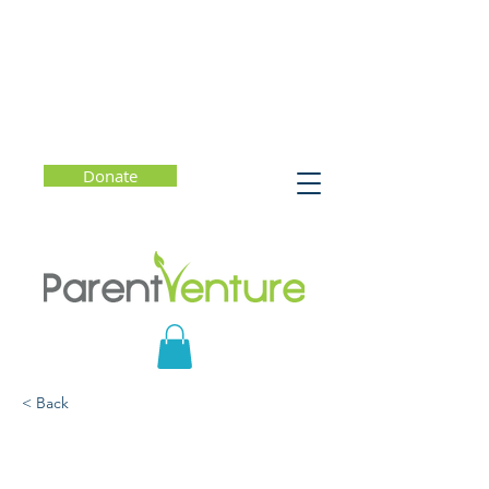
Donate
< Back
Foro de padres #14
(español) l Preguntas