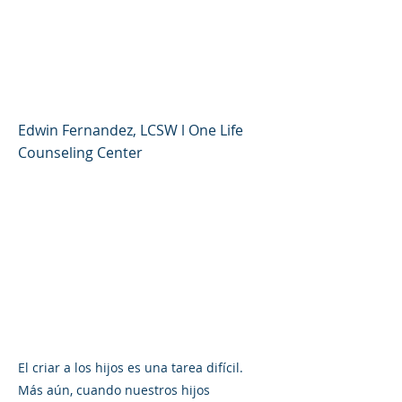
tenebrosas que todo
padres tiene sobre la
sexualidad de sus hijos
Edwin Fernandez, LCSW l One Life
Counseling Center
El criar a los hijos es una tarea difícil.
Más aún, cuando nuestros hijos