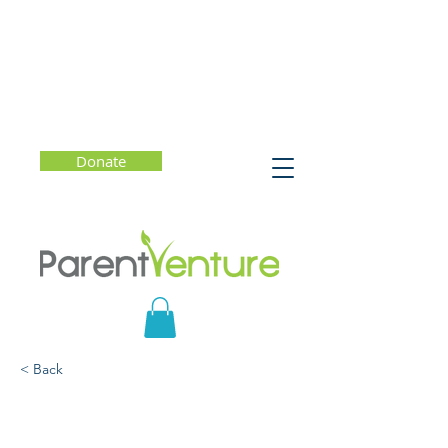
Donate
< Back
Foro de padres #19
(español) l Gratitud en la