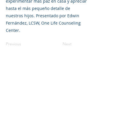
experimentar más paz en casa y apreciar
hasta el más pequeño detalle de
nuestros hijos. Presentado por Edwin
Fernández, LCSW, One Life Counseling
Center.
Previous
Next
©2023 L&#39;entreprise mère. Tous
droits réservés.
The Parent Venture est une organisation
à but non lucratif 501(c)(3) (FEIN :
83-
2544602)
.
Translation Disclaimer