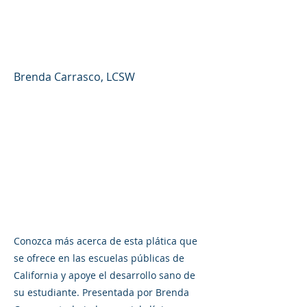
de 5 y 7 grado - Foro de
padres #48 (español)
Brenda Carrasco, LCSW
Conozca más acerca de esta plática que
se ofrece en las escuelas públicas de
California y apoye el desarrollo sano de
su estudiante. Presentada por Brenda