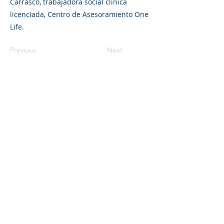
Carrasco, trabajadora social clínica
licenciada, Centro de Asesoramiento One
Life.
Previous
Next
©2023 L&#39;entreprise mère. Tous
droits réservés.
The Parent Venture est une organisation
à but non lucratif 501(c)(3) (FEIN :
83-
2544602)
.
Translation Disclaimer