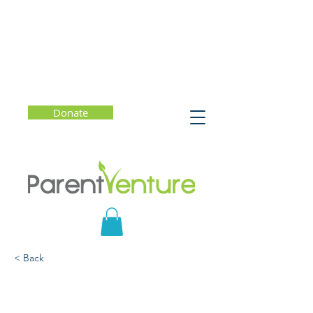
Donate
< Back
Infórmese sobre las
pláticas de sexualidad