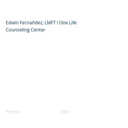
Para Re-Conectarse
Edwin Fernañdez, LMFT l One Life
Counseling Center
Previous
Next