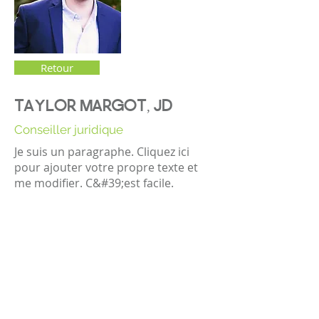
Retour
TAYLOR MARGOT, JD
Conseiller juridique
Je suis un paragraphe. Cliquez ici
pour ajouter votre propre texte et
me modifier. C&#39;est facile.
©2023 L&#39;entreprise mère. Tous
droits réservés.
The Parent Venture est une organisation
à but non lucratif 501(c)(3) (FEIN :
83-
2544602)
.
Translation Disclaimer