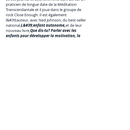
praticien de longue date de la Méditation
Transcendantale et il joue dans le groupe de
rock Close Enough. Il est également
l&#39;auteur, avec Ned Johnson, du best-seller
national,
L&#39;enfant autonome,
et de leur
nouveau livre,
Que dis-tu? Parler avec les
enfants pour développer la motivation, la
tolérance au stress et un foyer heureux.
©2023 L&#39;entreprise mère. Tous
droits réservés.
The Parent Venture est une organisation
à but non lucratif 501(c)(3) (FEIN :
83-
2544602)
.
Translation Disclaimer