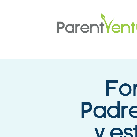
For
Padr
y es