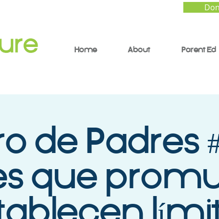
Don
Home
About
Parent Ed
o de Padres #
es que prom
tablecen lími