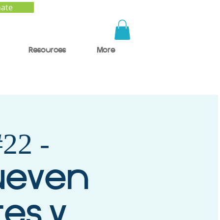
ate
Resources
More
22 -
ueven
tes y