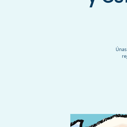
Únase
re