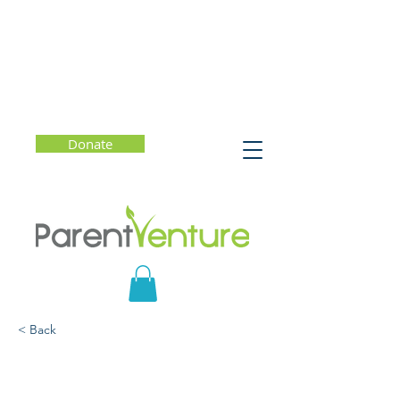
Donate
< Back
Apoye la salud de su
hijo(a) con comida y