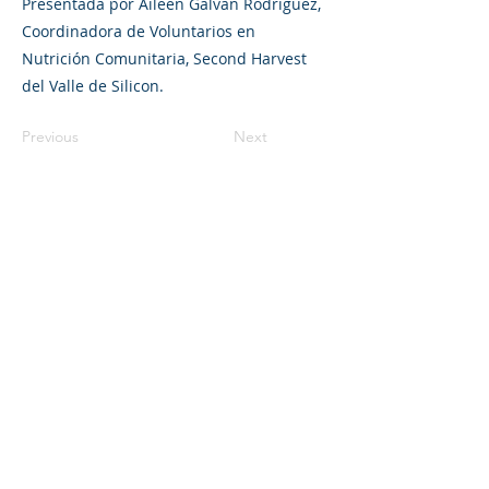
Presentada por Aileen Galvan Rodriguez,
Coordinadora de Voluntarios en
Nutrición Comunitaria, Second Harvest
del Valle de Silicon.
Previous
Next
325 Sharon Park Drive, Suite 327, Menlo
Park, CA 94025
(650) 200-0322
parentventure.org
hello@parentventure.org
©2026 The Parent Venture. All Rights
Reserved.
The Parent Venture is a 501(c)(3)
nonprofit organization (EIN: 83-2544602).
Translation Disclaimer