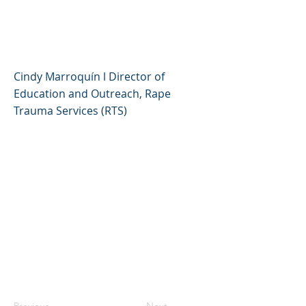
sociales de forma segura
(español)
Cindy Marroquín l Director of
Education and Outreach, Rape
Trauma Services (RTS)
Previous
Next