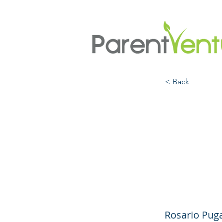
< Back
Duelo
adole
Child
Rosario Pug