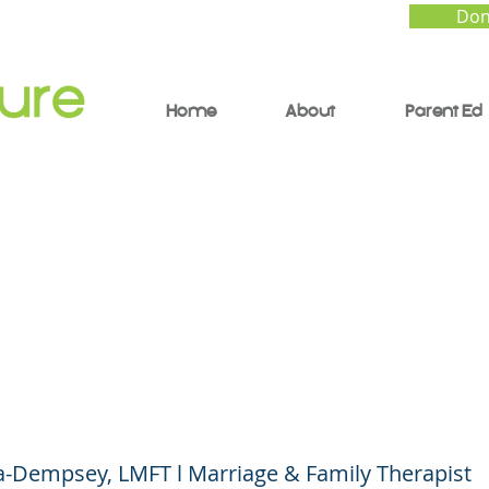
Don
Home
About
Parent Ed
 y pérdida en niños y
scentes (Grief and Lo
ren and Adolescents)
a-Dempsey, LMFT l Marriage & Family Therapist