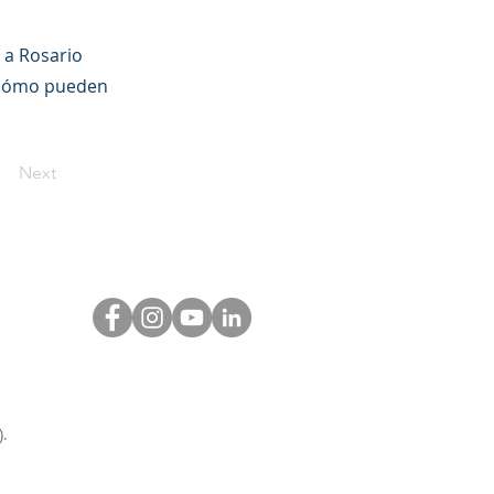
 a Rosario
á cómo pueden
Next
.