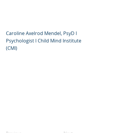
Cuándo preocuparse y
cómo ayudar (español)
Caroline Axelrod Mendel, PsyD l
Psychologist l Child Mind Institute
(CMI)
Previous
Next