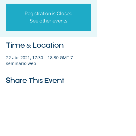
Registration is Closed
See other events
Time & Location
22 abr 2021, 17:30 – 18:30 GMT-7
seminario web
Share This Event
©2023 La empresa matriz. Todos los
derechos reservados.
Parent Venture es una organización sin