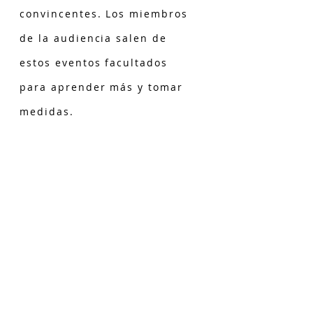
convincentes. Los miembros
de la audiencia salen de
estos eventos facultados
para aprender más y tomar
medidas.
-- ALICE KLEEMAN,
UNIVERSIDAD
TUTOR
&quot;
Gracias por la gran educación en
crianza que brindan a nuestras
comunidades escolares. ¡Estaría
perdido sin la guía y el