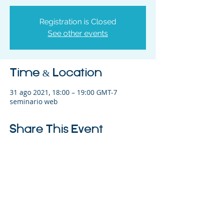
Registration is Closed
See other events
Time & Location
31 ago 2021, 18:00 – 19:00 GMT-7
seminario web
Share This Event
©2023 La empresa matriz. Todos los
derechos reservados.
Parent Venture es una organización sin