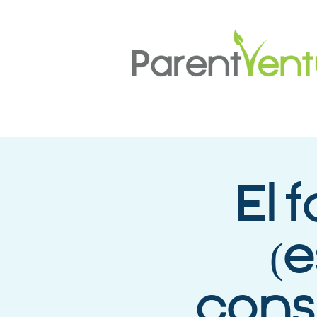
El 
(e
cons