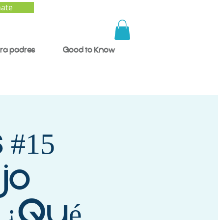
ate
ra padres
Good to Know
 #15
ijo
 ¿Qué