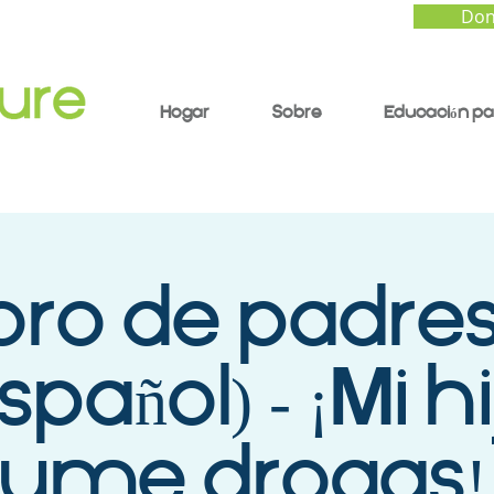
Don
Hogar
Sobre
Educación pa
foro de padres
spañol) - ¡Mi h
ume drogas!