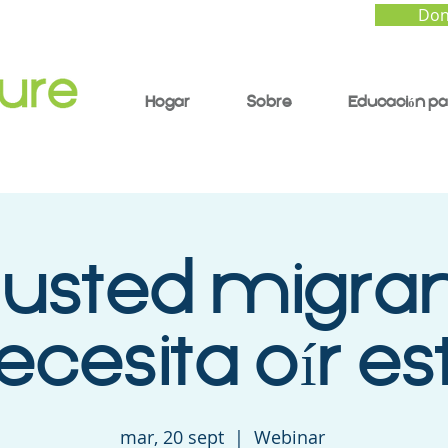
Don
Hogar
Sobre
Educación pa
 usted migra
ecesita oír es
mar, 20 sept
  |  
Webinar