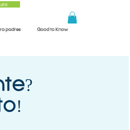
ate
ra padres
Good to Know
nte?
to!