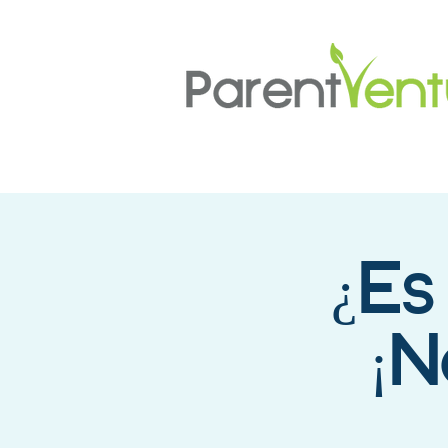
¿Es
¡N