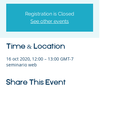
Registration is Closed
See other events
Time & Location
16 oct 2020, 12:00 – 13:00 GMT-7
seminario web
Share This Event
©2023 La empresa matriz. Todos los
derechos reservados.
Parent Venture es una organización sin