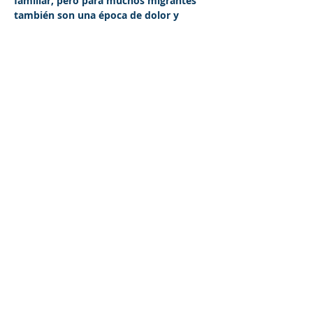
familiar, pero para muchos migrantes 
también son una época de dolor y 
nostalgia.
Share This Event
©2023 La empresa matriz. Todos los
derechos reservados.
Parent Venture es una organización sin
fines de lucro 501(c)(3) (FEIN:
83-
2544602)
.
Translation Disclaimer