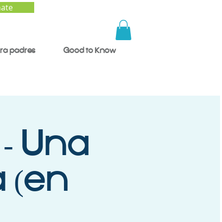
ate
ra padres
Good to Know
 - Una
 (en