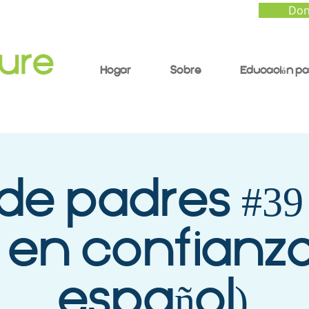
Don
Hogar
Sobre
Educación pa
de padres #39
 en confianza
español)