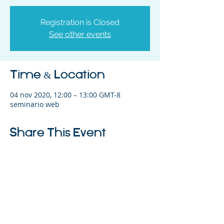
Registration is Closed
See other events
Time & Location
04 nov 2020, 12:00 – 13:00 GMT-8
seminario web
Share This Event
©2023 La empresa matriz. Todos los
derechos reservados.
Parent Venture es una organización sin