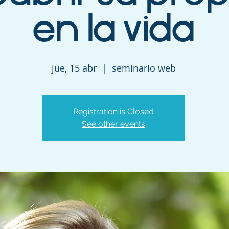
en la vida
jue, 15 abr
  |  
seminario web
Registration is Closed
See other events