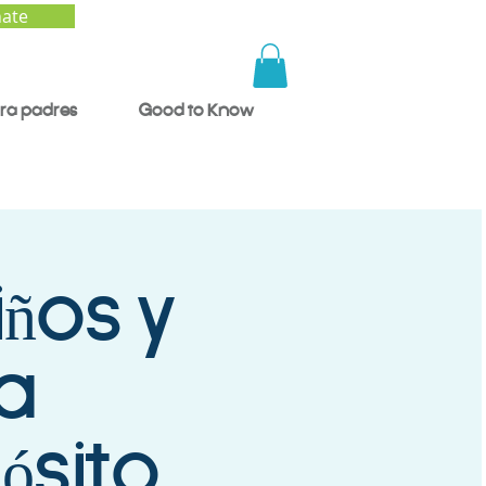
ate
ra padres
Good to Know
ños y
a
ósito