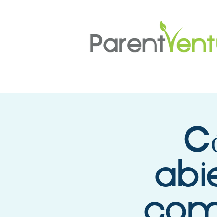
C
abie
com