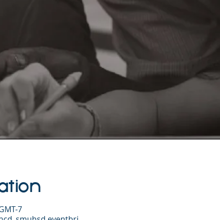
ation
 GMT-7
phcd_smuhsd.eventbri