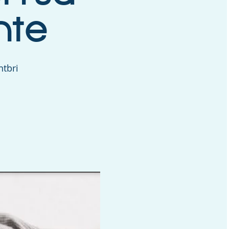
nte
tbri