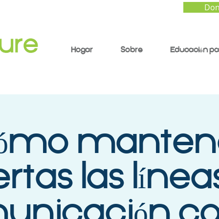
Don
Hogar
Sobre
Educación pa
ómo manten
rtas las línea
unicación co