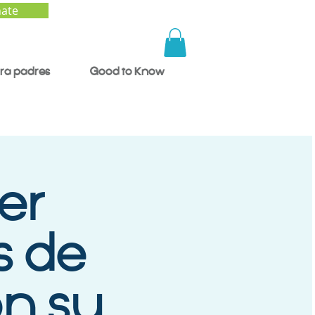
ate
ra padres
Good to Know
er
s de
n su