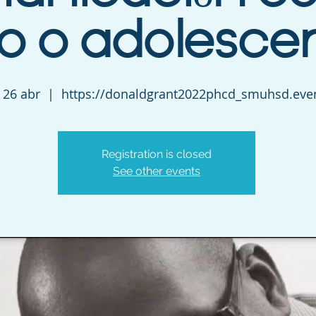
ño o adolesce
 26 abr
  |  
https://donaldgrant2022phcd_smuhsd.even
Registration is closed
See other events