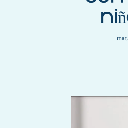
ni
mar,