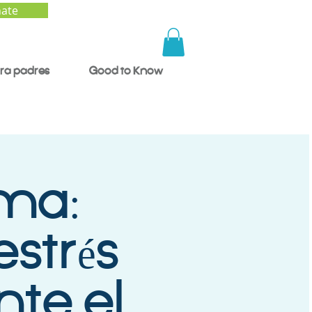
ate
ra padres
Good to Know
lma:
strés
nte el