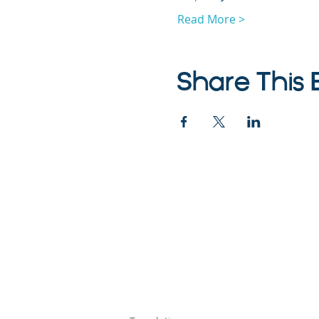
Read More >
Share This 
©2023 La empresa
Parent Venture es