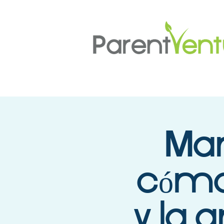
Man
cómo
y la 