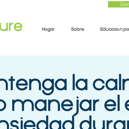
Don
Hogar
Sobre
Educación pa
tenga la ca
 manejar el e
ansiedad dura