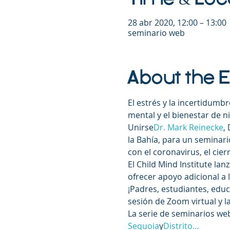
28 abr 2020, 12:00 – 13:00
seminario web
About the 
El estrés y la incertidumb
mental y el bienestar de n
Unirse
Dr. Mark Reinecke
,
la Bahía, para un seminari
con el coronavirus, el cier
El Child Mind Institute lanz
ofrecer apoyo adicional a 
¡Padres, estudiantes, edu
sesión de Zoom virtual y l
La serie de seminarios we
Sequoia
y
Distrito…