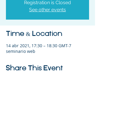
Registration is Closed
See other events
Time & Location
14 abr 2021, 17:30 – 18:30 GMT-7
seminario web
Share This Event
©2023 La empresa matriz. Todos los
derechos reservados.
Parent Venture es una organización sin
fines de lucro 501(c)(3) (FEIN:
83-