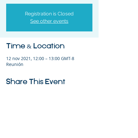
Registration is Closed
See other events
Time & Location
12 nov 2021, 12:00 – 13:00 GMT-8
Reunión
Share This Event
©2023 La empresa matriz. Todos los
derechos reservados.
Parent Venture es una organización sin