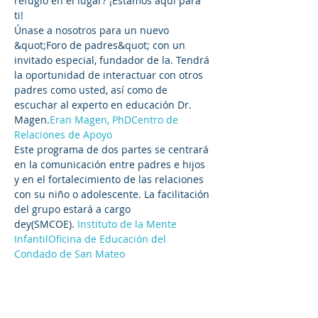
refugio en el lugar? ¡Estamos aquí para 
ti! 
Únase a nosotros para un nuevo 
&quot;Foro de padres&quot; con un 
invitado especial
, fundador de la
. Tendrá 
la oportunidad de interactuar con otros 
padres como usted, así como de 
escuchar al experto en educación Dr. 
Magen.
Eran Magen, PhD
Centro de 
Relaciones de Apoyo
Este programa de dos partes se centrará 
en la comunicación entre padres e hijos 
y en el fortalecimiento de las relaciones 
con su niño o adolescente. La facilitación 
del grupo estará a cargo 
de
y
(SMCOE). 
Instituto de la Mente 
Infantil
Oficina de Educación del 
Condado de San Mateo
Foro de padres n.º 1: viernes 15 de mayo, 
3:00 p. m.
Foro de padres n.º 2: viernes 22 de mayo, 
12:00 p. m.