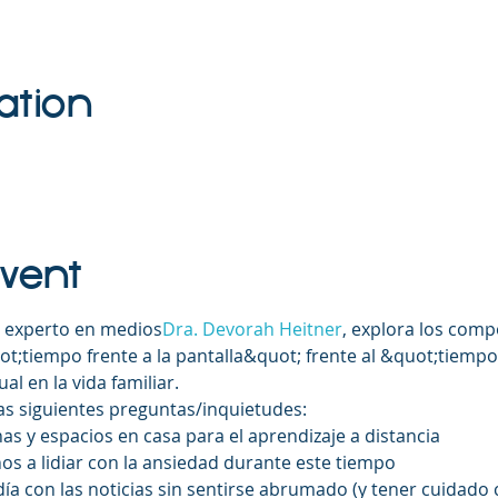
ation
Event
en experto en medios
Dra. Devorah Heitner
, explora los com
t;tiempo frente a la pantalla&quot; frente al &quot;tiem
l en la vida familiar. 
as siguientes preguntas/inquietudes: 
as y espacios en casa para el aprendizaje a distancia
os a lidiar con la ansiedad durante este tiempo
a con las noticias sin sentirse abrumado (y tener cuidado c