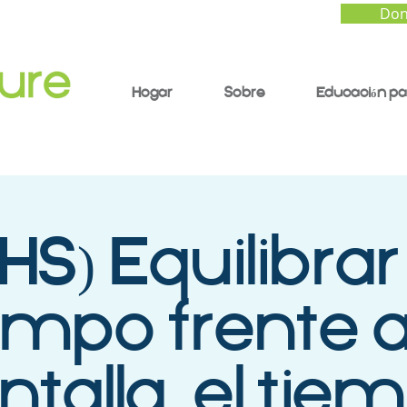
Don
Hogar
Sobre
Educación pa
HS) Equilibrar
empo frente a
ntalla, el tie