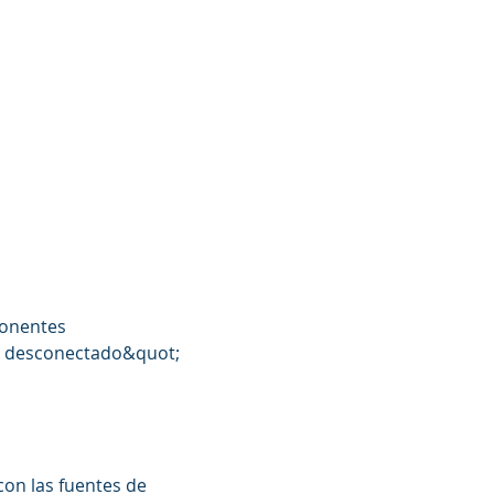
ponentes 
po desconectado&quot; 
on las fuentes de 