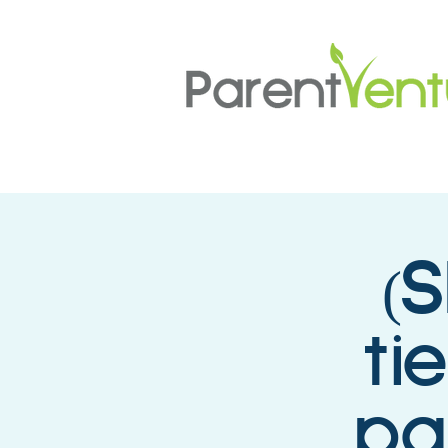
(S
ti
pa