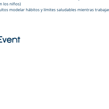
 los niños)
tos modelar hábitos y límites saludables mientras trabaja
Event
 matriz. Todos los derechos reservados.
 una organización sin fines de lucro 501(c)(3) (FEIN: 83-2544602).