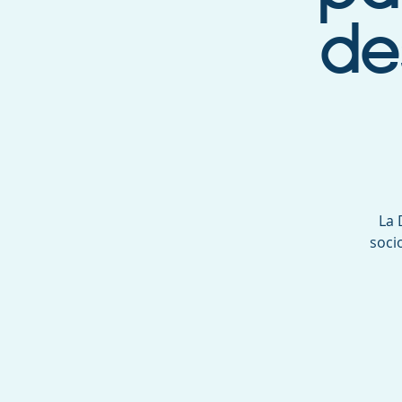
de
La 
soci