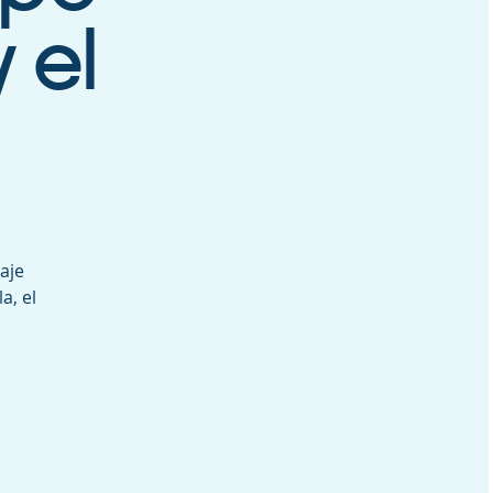
 el
aje
a, el