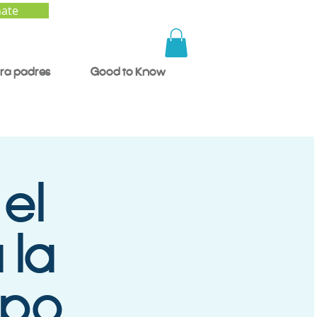
ate
ra padres
Good to Know
 el
 la
mpo