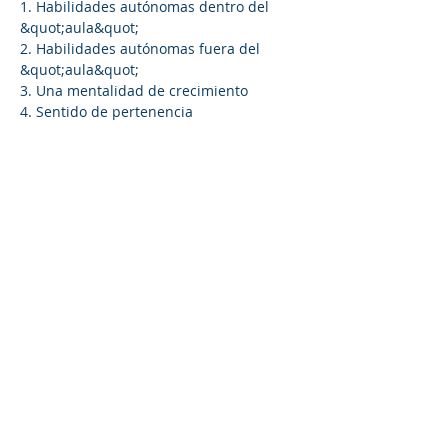
1. Habilidades autónomas dentro del 
&quot;aula&quot;
2. Habilidades autónomas fuera del 
&quot;aula&quot;
3. Una mentalidad de crecimiento
4. Sentido de pertenencia
5. Resiliencia académica
Read More >
Share This Event
©2023 La empresa matriz. Todos los
derechos reservados.
Parent Venture es una organización sin
fines de lucro 501(c)(3) (FEIN:
83-
2544602)
.