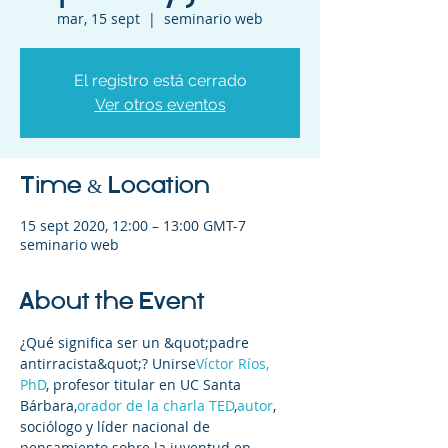
mar, 15 sept
  |  
seminario web
El registro está cerrado
Ver otros eventos
Time & Location
15 sept 2020, 12:00 – 13:00 GMT-7
seminario web
About the Event
¿Qué significa ser un &quot;padre 
antirracista&quot;? Unirse
Víctor Ríos, 
PhD
, profesor titular en UC Santa 
Bárbara,
orador de la charla TED
,
autor
, 
sociólogo y líder nacional de 
pensamiento sobre la juventud en 