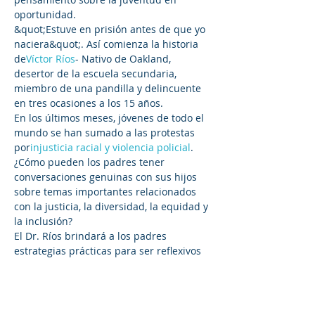
oportunidad.
&quot;Estuve en prisión antes de que yo 
naciera&quot;. Así comienza la historia 
de
Víctor Ríos
- Nativo de Oakland, 
desertor de la escuela secundaria, 
miembro de una pandilla y delincuente 
en tres ocasiones a los 15 años.
En los últimos meses, jóvenes de todo el 
mundo se han sumado a las protestas 
por
injusticia racial y violencia policial
. 
¿Cómo pueden los padres tener 
conversaciones genuinas con sus hijos 
sobre temas importantes relacionados 
con la justicia, la diversidad, la equidad y 
la inclusión?
El Dr. Ríos brindará a los padres 
estrategias prácticas para ser reflexivos 
sobre el antirracismo y para tener 
conversaciones valientes con sus hijos, 
amigos y familiares.
Haga clic en el siguiente enlace para 