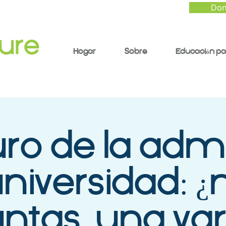
Don
Hogar
Sobre
Educación pa
uro de la adm
universidad: 
ntas, una va