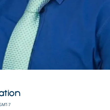
ation
 GMT-7