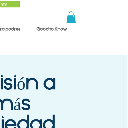
ate
ra padres
Good to Know
isión a
¿más
riedad