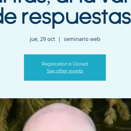
de respuestas
jue, 29 oct
  |  
seminario web
Registration is Closed
See other events