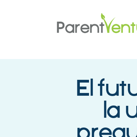
El fut
la 
pregu