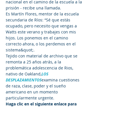
nacional en el camino de la escuela a la 
prisión - recibe una llamada.
Es Martín Flores, mentor de la escuela 
secundaria de Ríos: “Sé que estás 
ocupado, pero necesito que vengas a 
Watts este verano y trabajes con mis 
hijos. Los ponemos en el camino 
correcto ahora, o los perdemos en el 
sistema&quot;.
Tejido con material de archivo que se 
remonta a 25 años atrás, a la 
problemática adolescencia de Rios, 
nativo de Oakland,
LOS 
DESPLAZAMIENTOS
examina cuestiones 
de raza, clase, poder y el sueño 
americano en un momento 
particularmente urgente.
Haga clic en el siguiente enlace para 
transmitir en vivo la película:
https://gooddocs.net/apps/downloads/or
ders/cmargot%2540csmconsulting.net/29
544594