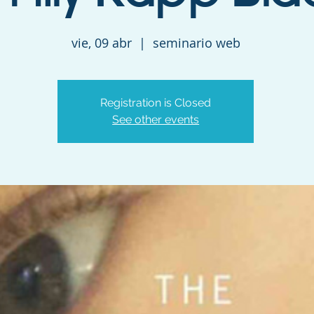
vie, 09 abr
  |  
seminario web
Registration is Closed
See other events