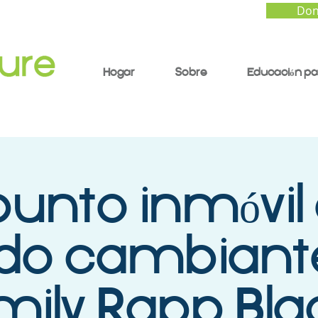
Don
Hogar
Sobre
Educación pa
punto inmóvil 
o cambiant
mily Rapp Bla