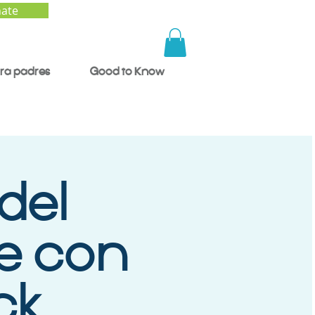
ate
ra padres
Good to Know
del
e con
ck