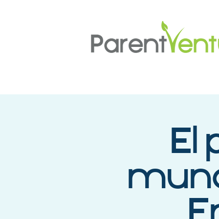
El 
mund
E