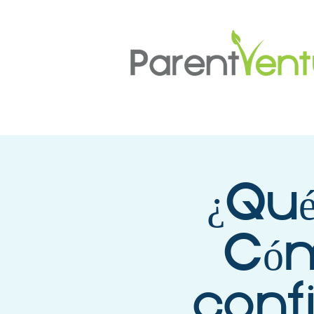
¿Qué
Cóm
conf