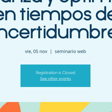
en tiempos d
incertidumbr
vie, 05 nov
  |  
seminario web
Registration is Closed
See other events