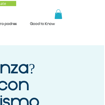
ate
ra padres
Good to Know
anza?
 con
mismo