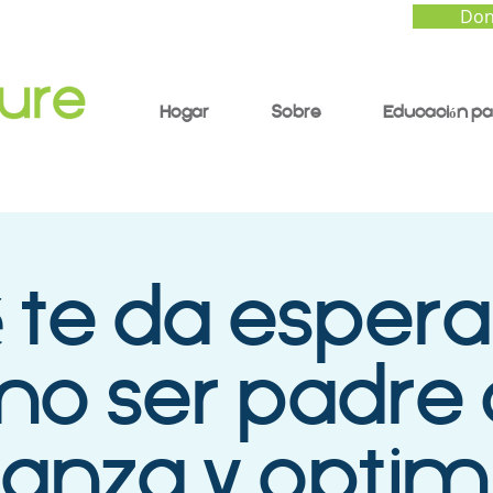
Don
Hogar
Sobre
Educación pa
 te da esper
o ser padre
ianza y opti