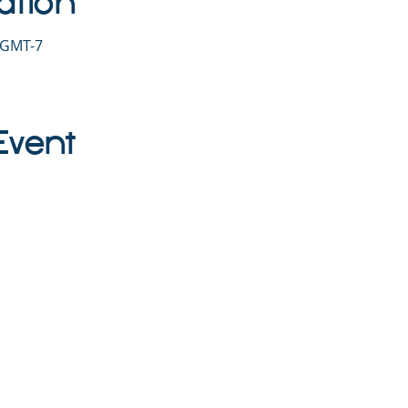
ation
0 GMT-7
Event